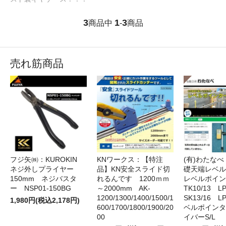
3
1
3
商品中
-
商品
売れ筋商品
フジ矢㈱：KUROKIN
KNワークス：【特注
(有)わたな
ネジ外しプライヤー
品】KN安全スライド切
礎天端レベ
150mm ネジバスタ
れるんです 1200ｍｍ
レベルポイン
ー NSP01-150BG
～2000mm AK-
TK10/13 LP
1200/1300/1400/1500/1
SK13/16 L
1,980円(税込2,178円)
600/1700/1800/1900/20
ベルポインタ
00
イバーS/L