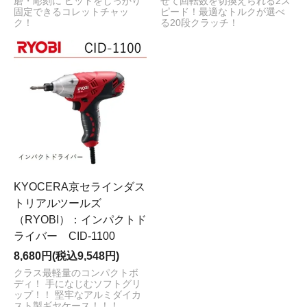
磨・彫刻に ビットをしっかり
せて回転数を切換えられる2ス
固定できるコレットチャッ
ピード！最適なトルクが選べ
ク！
る20段クラッチ！
KYOCERA京セラインダス
トリアルツールズ
（RYOBI）：インパクトド
ライバー CID-1100
8,680円(税込9,548円)
クラス最軽量のコンパクトボ
ディ！ 手になじむソフトグリ
ップ！！ 堅牢なアルミダイカ
スト製ギヤケース！！！