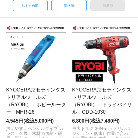
おすすめ順
価格順
新着順
KYOCERA京セラインダス
KYOCERA京セラインダス
トリアルツールズ
トリアルツールズ
（RYOBI）：ホビールータ
（RYOBI）：ドライバドリ
ー MHR-26
ル CDD-1030
4,545円(税込5,000円)
6,800円(税込7,480円)
扱いやすいペンシルタイプ ガ
最大トルク 30N･m（ドリルポ
ラス、金属、木材の切削・研
ジション・低速）作業に合わ