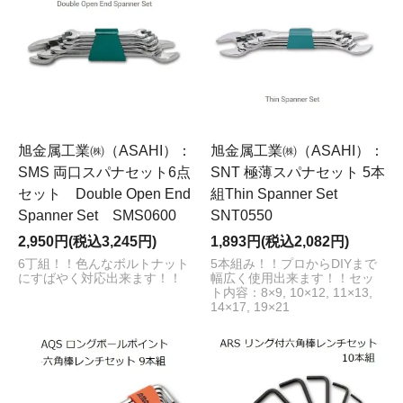
旭金属工業㈱（ASAHI）：
旭金属工業㈱（ASAHI）：
SMS 両口スパナセット6点
SNT 極薄スパナセット 5本
セット Double Open End
組Thin Spanner Set
Spanner Set SMS0600
SNT0550
2,950円(税込3,245円)
1,893円(税込2,082円)
6丁組！！色んなボルトナット
5本組み！！プロからDIYまで
にすばやく対応出来ます！！
幅広く使用出来ます！！セッ
ト内容：8×9, 10×12, 11×13,
14×17, 19×21