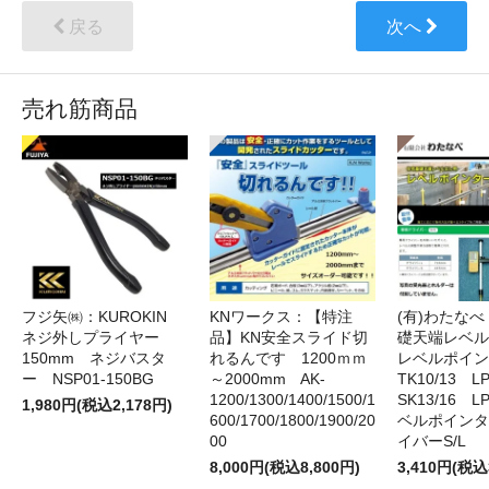
戻る
次へ
売れ筋商品
フジ矢㈱：KUROKIN
KNワークス：【特注
(有)わたな
ネジ外しプライヤー
品】KN安全スライド切
礎天端レベ
150mm ネジバスタ
れるんです 1200ｍｍ
レベルポイン
ー NSP01-150BG
～2000mm AK-
TK10/13 LP
1200/1300/1400/1500/1
SK13/16 L
1,980円(税込2,178円)
600/1700/1800/1900/20
ベルポインタ
00
イバーS/L
8,000円(税込8,800円)
3,410円(税込