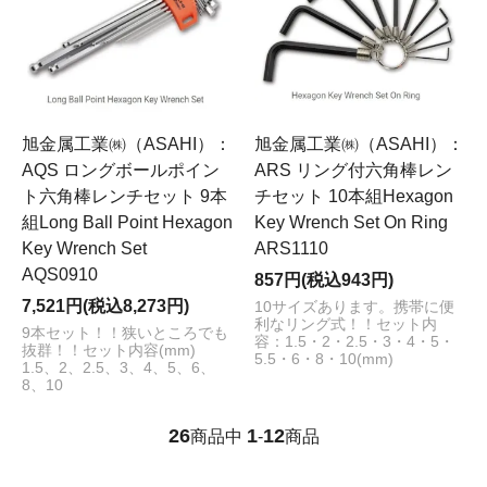
旭金属工業㈱（ASAHI）：
旭金属工業㈱（ASAHI）：
AQS ロングボールポイン
ARS リング付六角棒レン
ト六角棒レンチセット 9本
チセット 10本組Hexagon
組Long Ball Point Hexagon
Key Wrench Set On Ring
Key Wrench Set
ARS1110
AQS0910
857円(税込943円)
7,521円(税込8,273円)
10サイズあります。携帯に便
利なリング式！！セット内
9本セット！！狭いところでも
容：1.5・2・2.5・3・4・5・
抜群！！セット内容(mm)
5.5・6・8・10(mm)
1.5、2、2.5、3、4、5、6、
8、10
26
1
12
商品中
-
商品