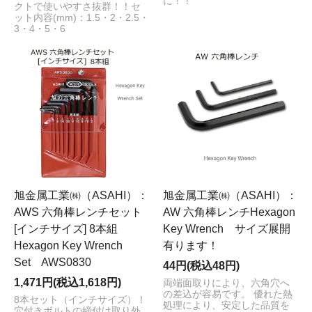
に！！
クトで使いやすさ抜群！！セ
ット内容(mm)：1.5・2・2.5・
3・4・5・6
旭金属工業㈱（ASAHI）：
旭金属工業㈱（ASAHI）：
AWS 六角棒レンチセット
AW 六角棒レンチHexagon
[インチサイズ] 8本組
Key Wrench サイズ展開
Hexagon Key Wrench
有ります！
Set AWS0830
44円(税込48円)
1,471円(税込1,618円)
両端面取りにより、六角穴へ
の差込が容易です。 優れた熱
8本セット（インチサイズ）！
処理により、安定した品質を
穴付きボルトの締付け取り外