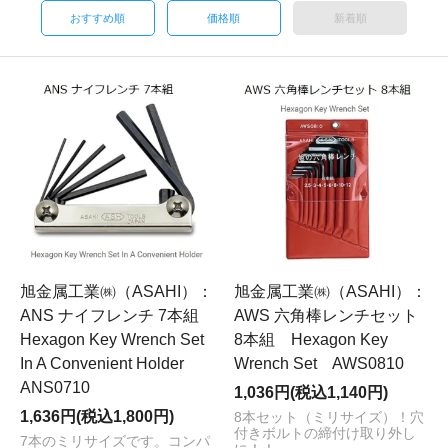
おすすめ順
価格順
新着順
旭金属工業㈱（ASAHI）：
旭金属工業㈱（ASAHI）：
ANS ナイフレンチ 7本組
AWS 六角棒レンチセット
Hexagon Key Wrench Set
8本組 Hexagon Key
In A Convenient Holder
Wrench Set AWS0810
ANS0710
1,036円(税込1,140円)
1,636円(税込1,800円)
8本セット（ミリサイズ）！穴
付きボルトの締付け取り外し
7本のミリサイズです。コンパ