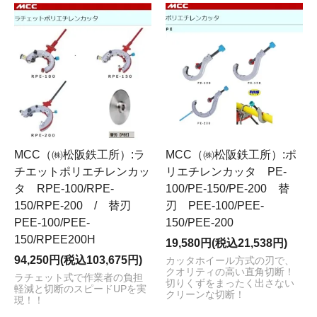
MCC（㈱松阪鉄工所）:ラ
MCC（㈱松阪鉄工所）:ポ
チエットポリエチレンカッ
リエチレンカッタ PE-
タ RPE-100/RPE-
100/PE-150/PE-200 替
150/RPE-200 / 替刃
刃 PEE-100/PEE-
PEE-100/PEE-
150/PEE-200
150/RPEE200H
19,580円(税込21,538円)
94,250円(税込103,675円)
カッタホイール方式の刃で、
クオリティの高い直角切断！
ラチェット式で作業者の負担
切りくずをまったく出さない
軽減と切断のスピードUPを実
クリーンな切断！
現！！