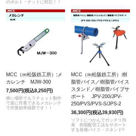
のボルト・ナットに対応！！
MCC（㈱松阪鉄工所）:メ
MCC（㈱松阪鉄工所）:樹
カレンチ MJW-300
脂管バイス／樹脂管バイス
スタンド／樹脂管パイプサ
7,500円(税込8,250円)
ポート JPV-200/JPV-
狭い場所でもラチェット動作
で楽に作業できるメカレンチ
250/PVS/PVS-S/JPS-2
で作業効率抜群です！！
36,300円(税込39,930円)
ソフトにつかんでガッチリ拘
束 樹脂配管工法をサポート
する各種バイス・スタンド!!