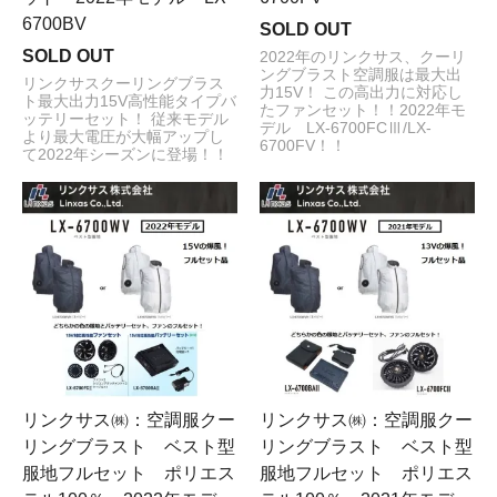
6700BV
SOLD OUT
SOLD OUT
2022年のリンクサス、クーリ
ングブラスト空調服は最大出
リンクサスクーリングブラス
力15V！ この高出力に対応し
ト最大出力15V高性能タイプバ
たファンセット！！2022年モ
ッテリーセット！ 従来モデル
デル LX-6700FCⅢ/LX-
より最大電圧が大幅アップし
6700FV！！
て2022年シーズンに登場！！
リンクサス㈱：空調服クー
リンクサス㈱：空調服クー
リングブラスト ベスト型
リングブラスト ベスト型
服地フルセット ポリエス
服地フルセット ポリエス