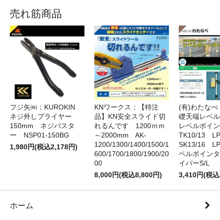
売れ筋商品
フジ矢㈱：KUROKIN
KNワークス：【特注
(有)わたな
ネジ外しプライヤー
品】KN安全スライド切
礎天端レベ
150mm ネジバスタ
れるんです 1200ｍｍ
レベルポイン
ー NSP01-150BG
～2000mm AK-
TK10/13 LP
1200/1300/1400/1500/1
SK13/16 L
1,980円(税込2,178円)
600/1700/1800/1900/20
ベルポインタ
00
イバーS/L
8,000円(税込8,800円)
3,410円(税込
ホーム