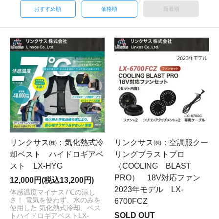
おすすめ順
価格順
新着順
リンクサス㈱：気化熱式冷
リンクサス㈱：空調服クー
却ベスト ハイドロギアベ
リングブラストプロ
スト LX-HYG
（COOLING BLAST
PRO） 18V対応ファン
12,000円(税込13,200円)
2023年モデル LX-
体感温度マイナス7℃の涼し
さ！ 電気を使わず、水のみを
6700FCZ
使用した 気化熱式冷却、ベス
SOLD OUT
トハイドロギアベストLX-