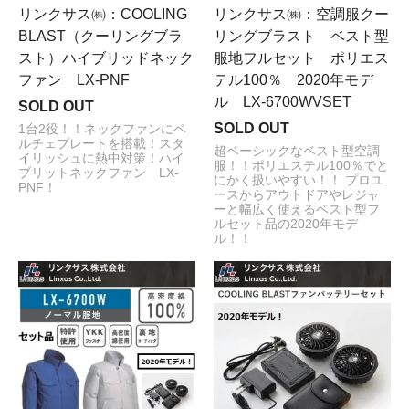
リンクサス㈱：COOLING
リンクサス㈱：空調服クー
BLAST（クーリングブラ
リングブラスト ベスト型
スト）ハイブリッドネック
服地フルセット ポリエス
ファン LX-PNF
テル100％ 2020年モデ
ル LX-6700WVSET
SOLD OUT
SOLD OUT
1台2役！！ネックファンにペ
ルチェプレートを搭載！スタ
超ベーシックなベスト型空調
イリッシュに熱中対策！ハイ
服！！ポリエステル100％でと
ブリットネックファン LX-
にかく扱いやすい！！ プロユ
PNF！
ースからアウトドアやレジャ
ーと幅広く使えるベスト型フ
ルセット品の2020年モデ
ル！！