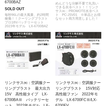
6700BAZ
めんどうな分解不要で丸洗い
できる水冷ベスト！！リンク
SOLD OUT
サス㈱：PROMOTE水冷ベス
毎秒96Lの最大風量、約2時間
ト PC-JSV01 ※単品とお得
稼働！！クーリングブラスト
なセット両方用意しました！
プロ18Vバッテリーセット
2023年モデル LX-6700BAZ
リンクサス㈱：空調服クー
リンクサス㈱：空調服クー
リングブラスト 最大出力
リングブラスト 15V対応
15V 高性能タイプ LX-
高性能ファン 2022年モ
6700BAⅢ バッテリーセ
デル LX-6700FCⅢ/LX-
ット 2022年モデル LX-
6700FV