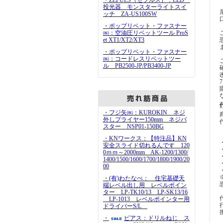
・ZEFULS（ゼフルス）：LED
投光器 モンスターライトスイ
ッチ ZA-US100SW
・ポップリベット・ファスナー
㈱：空油圧リベットツール ProS
et XT1/XT2/XT3
・ポップリベット・ファスナー
㈱：コードレスリベットツー
ル PB2500-JP/PB3400-JP
・フジ矢㈱：KUROKIN ネジ
外しプライヤー150mm ネジバ
スター NSP01-150BG
・KNワークス：【特注品】KN
安全スライド切れるんです 120
0ｍｍ～2000mm AK-1200/1300/
1400/1500/1600/1700/1800/1900/20
00
・(有)わたなべ： 住宅基礎天
端レベル出し用 レベルポイン
ター LP-TK10/13 LP-SK13/16
LP-1013 レベルポインター用
ドライバーS/L
・
ピアス：ドリルねじ ス