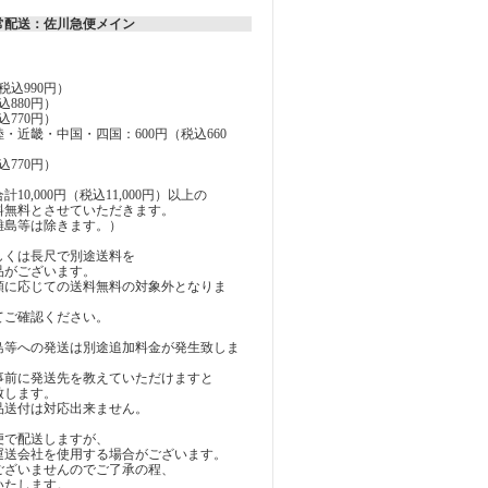
常配送：佐川急便メイン
税込990円）
込880円）
込770円）
・近畿・中国・四国：600円（税込660
込770円）
10,000円（税込11,000円）以上の
料無料とさせていただきます。
離島等は除きます。）
しくは長尺で別途送料を
品がございます。
額に応じての送料無料の対象外となりま
てご確認ください。
島等への発送は別途追加料金が発生致しま
事前に発送先を教えていただけますと
致します。
品送付は対応出来ません。
便で配送しますが、
運送会社を使用する場合がございます。
ございませんのでご了承の程、
いたします。