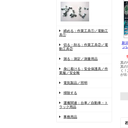
締める：作業工具①／電動工
具①
新
切る・削る：作業工具②／電
ン
動工具②
測る：測定／測量用品
其の
其の
身に着ける：安全保護具／作
く！
業服／安全靴
が出
電気製品／照明
掃除する
運搬関連：台車／自動車・ト
ラック用品
事務用品