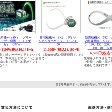
潟精機㈱（SK）：グリー
新潟精機㈱（SK）：デジタ
新潟精機㈱（SK）
レーザー緑墨（りょくず
ルキャリパゲージ EDC-A11
内外兼用キャリパ G
み） GMW-4
50
0、130、150、200、
0、350、400、500
9,210円(税込10,131円)
11,000円(税込12,100円)
6,500円(税込7
壱：緑レーザーで見やすい！
0～150mmの広い測定範囲をこれ1
弐：本体真上までラインが届
台で！！
先端をクロスさせて
其の参：鉛直・地墨ポイント
で外径・内径・厚さ
る！！
法移しに便利です！
全 [3] 商品中 [1-3] 商品を表示しています