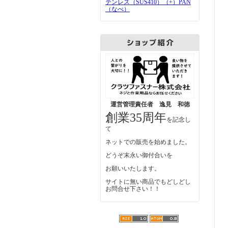
テンレス（SUS410）（+）PAN
（なべ）
運営管理責任者 逸見 和徳
創業35周年
を記念し
て
ネットでの販売を始めました。
どうぞ末永い御付合いを
お願いいたします。
サイトに無い商品でもどしどし
お問合せ下さい！！