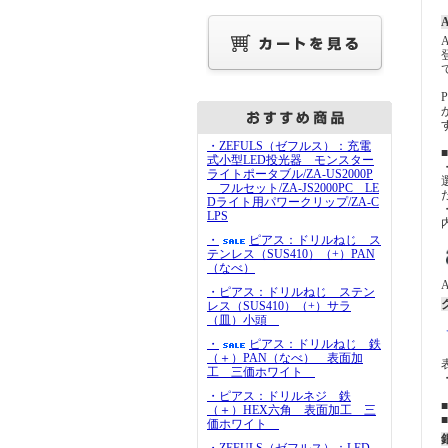
A
・ZEFULS（ゼフルス）：充電
式小型LED投光器 モンスター
ライトポータブル/ZA-US2000P
フルセット/ZA-JS2000PC LE
Dライト用パワークリップ/ZA-C
LPS
・
ピアス：ドリルねじ ス
テンレス（SUS410）（+）PAN
（なべ）
・ピアス：ドリルねじ ステン
レス（SUS410）（+）サラ
（皿）小頭
・
ピアス：ドリルねじ 鉄
（＋）PAN（なべ） 表面加
工 三価ホワイト
・ピアス：ドリルネジ 鉄
（＋）HEX六角 表面加工 三
価ホワイト