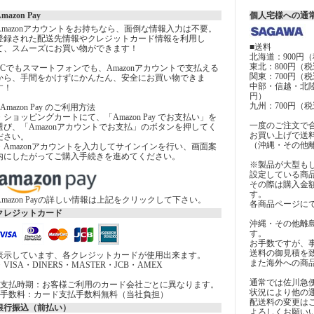
mazon Pay
個人宅様への通
Amazonアカウントをお持ちなら、面倒な情報入力は不要。
登録された配送先情報やクレジットカード情報を利用し
■送料
て、スムーズにお買い物ができます！
北海道：900円（
東北：800円（税
PCでもスマートフォンでも、Amazonアカウントで支払える
関東：700円（税
から、手間をかけずにかんたん、安全にお買い物できま
中部・信越・北陸
す！
円）
九州：700円（税
■Amazon Pay のご利用方法
・ショッピングカートにて、「Amazon Pay でお支払い」を
一度のご注文で合計
選び、「Amazonアカウントでお支払」のボタンを押してく
お買い上げで送
ださい。
（沖縄・その他
・Amazonアカウントを入力してサインインを行い、画面案
内にしたがってご購入手続きを進めてください。
※製品が大型も
設定している商
その際は購入金
す。
Amazon Payの詳しい情報は上記をクリックして下さい。
各商品ページに
クレジットカード
沖縄・その他離
す。
お手数ですが、
送料の御見積を
表示しています、各クレジットカードが使用出来ます。
また海外への商
・VISA・DINERS・MASTER・JCB・AMEX
通常では佐川急
■支払時期：お客様ご利用のカード会社ごとに異なります。
状況により他の
■手数料：カード支払手数料無料（当社負担）
配送料の変更は
銀行振込（前払い）
よろしくお願い