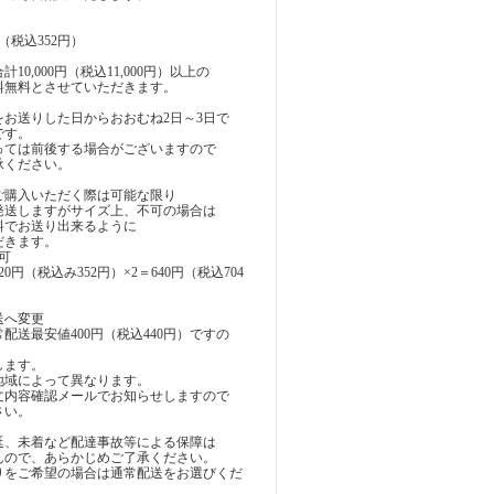
（税込352円）
10,000円（税込11,000円）以上の
料無料とさせていただきます。
をお送りした日からおおむね2日～3日で
です。
っては前後する場合がございますので
承ください。
ご購入いただく際は可能な限り
発送しますがサイズ上、不可の場合は
料でお送り出来るように
だきます。
可
（税込み352円）×2＝640円（税込704
送へ変更
配送最安値400円（税込440円）ですの
します。
地域によって異なります。
文内容確認メールでお知らせしますので
さい。
延、未着など配達事故等による保障は
んので、あらかじめご了承ください。
りをご希望の場合は通常配送をお選びくだ