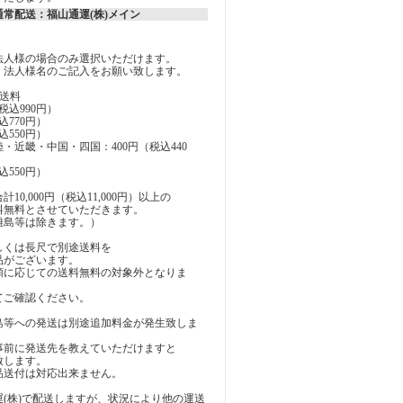
常配送：福山通運(株)メイン
法人様の場合のみ選択いただけます。
、法人様名のご記入をお願い致します。
送料
税込990円）
込770円）
込550円）
・近畿・中国・四国：400円（税込440
込550円）
10,000円（税込11,000円）以上の
料無料とさせていただきます。
離島等は除きます。）
しくは長尺で別途送料を
品がございます。
額に応じての送料無料の対象外となりま
てご確認ください。
島等への発送は別途追加料金が発生致しま
事前に発送先を教えていただけますと
致します。
品送付は対応出来ません。
(株)で配送しますが、状況により他の運送