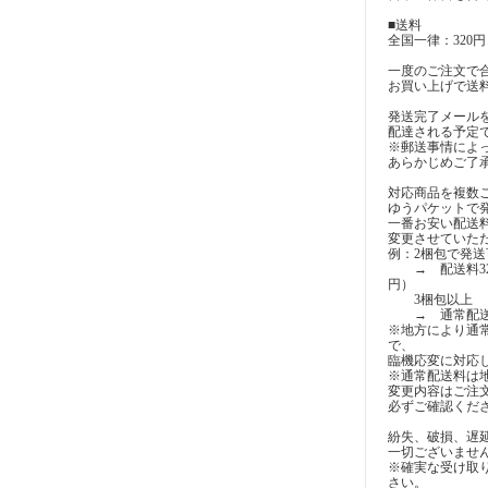
■送料
全国一律：320円
一度のご注文で合計
お買い上げで送
発送完了メール
配達される予定
※郵送事情によ
あらかじめご了
対応商品を複数
ゆうパケットで
一番お安い配送
変更させていた
例：2梱包で発送
→ 配送料320円
円）
3梱包以上
→ 通常配
※地方により通常
で、
臨機応変に対応
※通常配送料は
変更内容はご注
必ずご確認くだ
紛失、破損、遅
一切ございませ
※確実な受け取
さい。