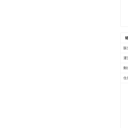
販
運
郵
住