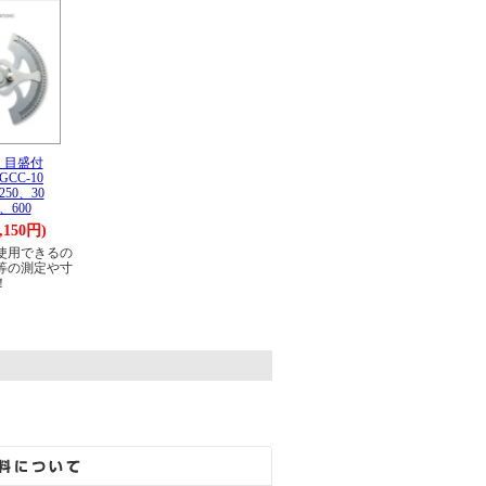
：目盛付
CC-10
250、30
、600
,150円)
使用できるの
等の測定や寸
！
。