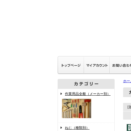
ホー
作業用品全般（メーカー別）
[
ねじ（種類別）