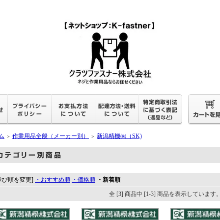
ム
作業用品全般（メーカー別）
新潟精機㈱（SK)
＞
＞
並び順を変更]
・おすすめ順
・価格順
・新着順
全 [3] 商品中 [1-3] 商品を表示しています