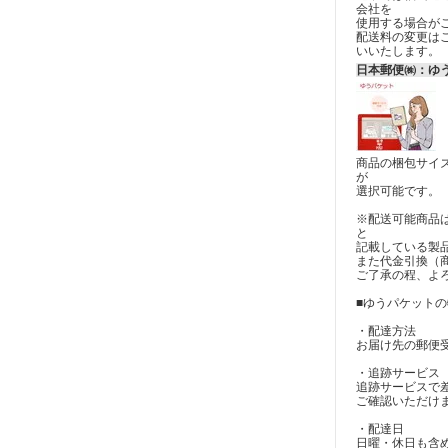
会社を
使用する場合が
配送料の変更は
いいたします。
日本郵便㈱：ゆ
商品の梱包サイ
が
選択可能です。
※配送可能商品
と
記載している製
また代金引換（
ご了承の程、よ
■ゆうパケットの
・配達方法
お届け先の郵便
・追跡サービス
追跡サービスで
ご確認いただけ
・配達日
日曜・休日も含