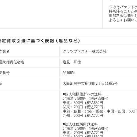
※ゆうパケット
持ち帰ることが
追加料金は発生
よろしくお願い
売業者
クラツファスナー株式会社
営統括責任者名
逸見 和徳
便番号
5610854
所
大阪府豊中市稲津町2丁目11番5号
■個人宅様住所への送料
北海道：900円（税込990円）
東北：800円（税込880円）
関東：700円（税込770円）
中部・信越・北陸・近畿・中国・四国：600円
九州：700円（税込770円）
■法人様住所向け送料
北海道：900円（税込990円）
東北：700円（税込770円）