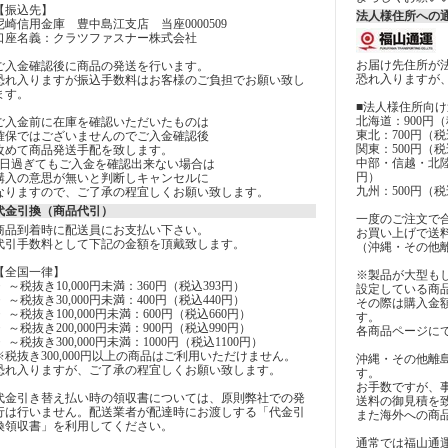
【振込先】
法人様住所への通
尼崎信用金庫 豊中島江支店 当座0000509
口座名義：クラツファスナー株式会社
お届け先住所が
ご入金確認後に商品の発送を行います。
恐れ入りますが
恐れ入りますが振込手数料はお客様のご負担でお願い致し
ます。
■法人様住所向け
北海道：900円（
ご入金前に在庫を確認いただいたものは
東北：700円（税
確保ではございませんのでご入金確認後
関東：500円（税
改めて商品発送手配を致します。
中部・信越・北陸
7日過ぎてもご入金を確認出来ない場合は
円）
購入の意思が無いと判断しキャンセルに
九州：500円（税
なりますので、ご了承の程宜しくお願い致します。
代金引換（商品代引）
一度のご注文で合計
商品到着時に配送員にお支払い下さい。
お買い上げで送
代引手数料として下記の金額を頂戴致します。
（沖縄・その他
【全国一律】
※製品が大型も
・ ～税抜き10,000円未満：360円（税込393円）
設定している商
・ ～税抜き30,000円未満：400円（税込440円）
その際は購入金
・ ～税抜き100,000円未満：600円（税込660円）
す。
・ ～税抜き200,000円未満：900円（税込990円）
各商品ページに
・ ～税抜き300,000円未満：1000円（税込1100円）
※税抜き300,000円以上の商品はご利用いただけません。
沖縄・その他離
恐れ入りますが、ご了承の程宜しくお願い致します。
す。
お手数ですが、
代金引き替え払い時の領収書については、原則弊社での発
送料の御見積を
行は行いません。配送業者が配達時にお渡しする「代金引
また海外への商
換領収書」を利用してください。
通常では福山通運