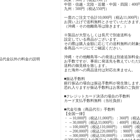
関東：500円（税込550円）
中部・信越・北陸・近畿・中国・四国：400円
九州：500円（税込550円）
一度のご注文で合計10,000円（税込11,000
お買い上げで送料無料とさせていただきます
（沖縄・その他離島等は除きます。）
※製品が大型もしくは長尺で別途送料を
設定している商品がございます。
その際は購入金額に応じての送料無料の対象
各商品ページにてご確認ください。
沖縄・その他離島等への発送は別途追加料金
品代金以外の料金の説明
お手数ですが、事前に発送先を教えていただ
送料の御見積を致します。
また海外への商品送付は対応出来ません。
■振込手数料
銀行振込の場合は振込手数料が発生致します
恐れ入りますが振込手数料はお客様のご負担
■クレジットカード決済の場合の手数料
カード支払手数料無料（当社負担）
■代金引換（商品代引）手数料
【全国一律】
・ ～10,000円（税込11,000円）：360円（税
・ ～30,000円（税込33,000円）：400円（税
・ ～100,000円（税込110,000円）：600円（
・ ～200,000円（税込220,000円）：900円（
・ ～300,000円（税込330,000円）：1000円