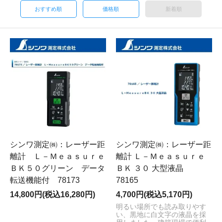
おすすめ順
価格順
新着順
シンワ測定㈱：レーザー距
シンワ測定㈱：レーザー距
離計 Ｌ－Ｍｅａｓｕｒｅ
離計 Ｌ－Ｍｅａｓｕｒｅ
ＢＫ５０グリーン データ
ＢＫ ３０ 大型液晶
転送機能付 78173
78165
14,800円(税込16,280円)
4,700円(税込5,170円)
明るい場所でも読み取りやす
い、黒地に白文字の液晶を採