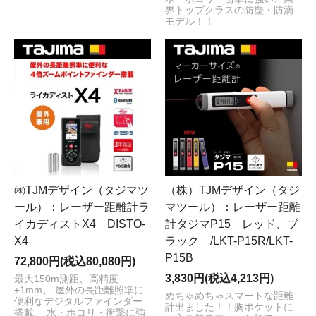
界トップクラスの防塵・防滴
モデル！！
㈱TJMデザイン（タジマツ
（株）TJMデザイン（タジ
ール）：レーザー距離計ラ
マツール）：レーザー距離
イカディストX4 DISTO-
計タジマP15 レッド、ブ
X4
ラック /LKT-P15R/LKT-
P15B
72,800円(税込80,080円)
3,830円(税込4,213円)
最大150m測距、高精度
±1mm。 屋外の長距離照準に
めちゃめちゃスマートな距離
便利なデジタルファインダー
計出ました！！胸ポケットに
搭載。 水・ホコリ・衝撃に強