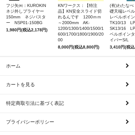
フジ矢㈱：KUROKIN
KNワークス：【特注
(有)わたな
ネジ外しプライヤー
品】KN安全スライド切
礎天端レベ
150mm ネジバスタ
れるんです 1200ｍｍ
レベルポイン
ー NSP01-150BG
～2000mm AK-
TK10/13 LP
1200/1300/1400/1500/1
SK13/16 L
1,980円(税込2,178円)
600/1700/1800/1900/20
ベルポインタ
00
イバーS/L
8,000円(税込8,800円)
3,410円(税込
ホーム
カートを見る
特定商取引法に基づく表記
プライバシーポリシー