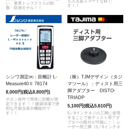
も入る超スマートな奴で
い、業界トップクラスの防
す！！
塵・防滴モデル！！
シンワ測定㈱：距離計 L-
（株）TJMデザイン（タジ
Measure40Ⅱ 78174
マツール）：ディスト用三
脚アダプター DISTO-
8,000円(税込8,800円)
TRIADP
ボタン操作で簡単に距離が測
定できます ！！建築現場で便
5,100円(税込5,610円)
利な尺相当表示機能付で
す！！
5／8インチネジの三脚に使用
することで各ディスト用アダ
プターの取付が可能に！！ レ
ーザー用三脚（5／8インチネ