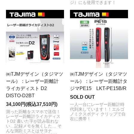
ジ）にも使用できます！
㈱TJMデザイン（タジマツ
㈱TJMデザイン（タジマツ
ール）：レーザー距離計
ール）：レーザー距離計タ
ライカディスト D2
ジマPE15 LKT-PE15B/R
DISTO-D2BT
SOLD OUT
34,100円(税込37,510円)
一人一台にレーザー距離計時
代到来しています！！エルゴ
測った距離をスマホで送信！
ノミクスボディ クリップで自
レーザー距離計ライカディス
在に携帯！
トD2 書いた字が読み取れな
い…記録メモを無くした… そ
んな測距ミスとはサヨナ