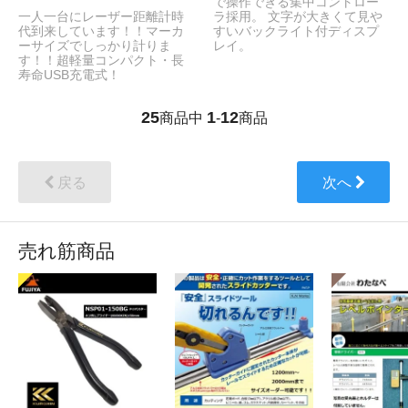
で操作できる集中コントロー
一人一台にレーザー距離計時
ラ採用。 文字が大きくて見や
代到来しています！！マーカ
すいバックライト付ディスプ
ーサイズでしっかり計りま
レイ。
す！！超軽量コンパクト・長
寿命USB充電式！
25
1
12
商品中
-
商品
戻る
次へ
売れ筋商品