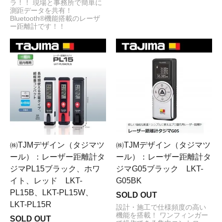
ラ！！ 現場と事務所で簡単に
測距データを共有！
Bluetooth®機能搭載のレーザ
ー距離計です！！
㈱TJMデザイン（タジマツ
㈱TJMデザイン（タジマツ
ール）：レーザー距離計タ
ール）：レーザー距離計タ
ジマPL15ブラック、ホワ
ジマG05ブラック LKT-
イト、レッド LKT-
G05BK
PL15B、LKT-PL15W、
SOLD OUT
LKT-PL15R
設計・施工で仕様頻度の高い
機能を搭載！ ワンフィンガー
SOLD OUT