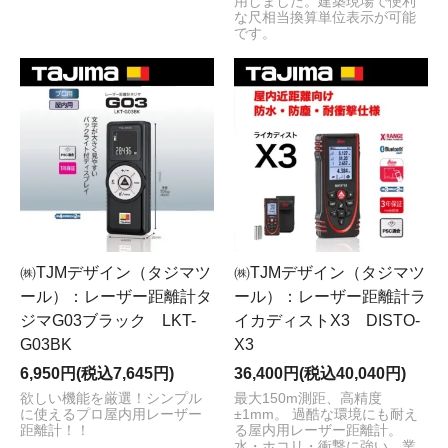
用しました。建築現場で便利
な尺相当換算単位表示が可能
です。
㈱TJMデザイン（タジマツ
㈱TJMデザイン（タジマツ
ール）：レーザー距離計タ
ール）：レーザー距離計ラ
ジマG03ブラック LKT-
イカディストX3 DISTO-
G03BK
X3
6,950円(税込7,645円)
36,400円(税込40,040円)
欲しい機能を厳選！シンプル
最大150m測距、高精度
に使えるプロ屋内用レーザー
±1mm。 過酷な環境にも耐え
距離計！！
る屋内用レーザー距離計。
水・ホコリ・衝撃に強い、業