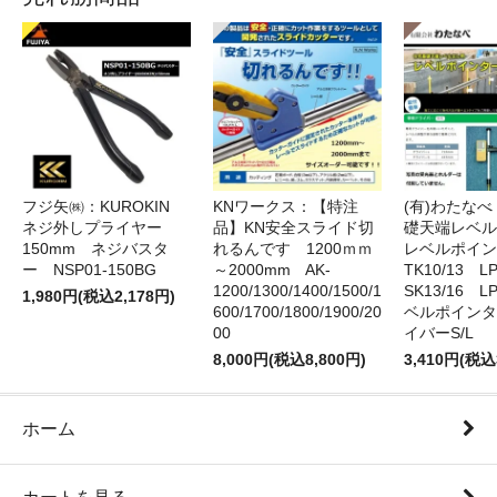
フジ矢㈱：KUROKIN
KNワークス：【特注
(有)わたな
ネジ外しプライヤー
品】KN安全スライド切
礎天端レベ
150mm ネジバスタ
れるんです 1200ｍｍ
レベルポイン
ー NSP01-150BG
～2000mm AK-
TK10/13 LP
1200/1300/1400/1500/1
SK13/16 L
1,980円(税込2,178円)
600/1700/1800/1900/20
ベルポインタ
00
イバーS/L
8,000円(税込8,800円)
3,410円(税込
ホーム