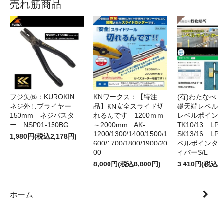
売れ筋商品
フジ矢㈱：KUROKIN
KNワークス：【特注
(有)わたな
ネジ外しプライヤー
品】KN安全スライド切
礎天端レベ
150mm ネジバスタ
れるんです 1200ｍｍ
レベルポイン
ー NSP01-150BG
～2000mm AK-
TK10/13 LP
1200/1300/1400/1500/1
SK13/16 L
1,980円(税込2,178円)
600/1700/1800/1900/20
ベルポインタ
00
イバーS/L
8,000円(税込8,800円)
3,410円(税込
ホーム