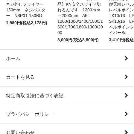
ネジ外しプライヤー
品】KN安全スライド切
礎天端レベ
150mm ネジバスタ
れるんです 1200ｍｍ
レベルポイン
ー NSP01-150BG
～2000mm AK-
TK10/13 LP
1200/1300/1400/1500/1
SK13/16 L
1,980円(税込2,178円)
600/1700/1800/1900/20
ベルポインタ
00
イバーS/L
8,000円(税込8,800円)
3,410円(税込
ホーム
カートを見る
特定商取引法に基づく表記
プライバシーポリシー
お問い合わせ