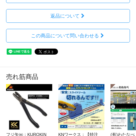
返品について
この商品について問い合わせる
売れ筋商品
フジ矢㈱：KUROKIN
KNワークス：【特注
(有)わたな