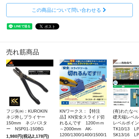
この商品について問い合わせる
売れ筋商品
フジ矢㈱：KUROKIN
KNワークス：【特注
(有)わたな
ネジ外しプライヤー
品】KN安全スライド切
礎天端レベ
150mm ネジバスタ
れるんです 1200ｍｍ
レベルポイン
ー NSP01-150BG
～2000mm AK-
TK10/13 LP
1200/1300/1400/1500/1
SK13/16 L
1,980円(税込2,178円)