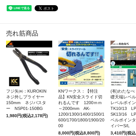
売れ筋商品
フジ矢㈱：KUROKIN
KNワークス：【特注
(有)わたな
ネジ外しプライヤー
品】KN安全スライド切
礎天端レベ
150mm ネジバスタ
れるんです 1200ｍｍ
レベルポイン
ー NSP01-150BG
～2000mm AK-
TK10/13 LP
1200/1300/1400/1500/1
SK13/16 L
1,980円(税込2,178円)
600/1700/1800/1900/20
ベルポインタ
00
イバーS/L
8,000円(税込8,800円)
3,410円(税込