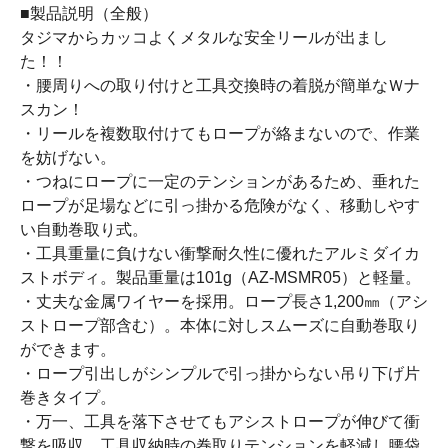
■製品説明（全般）
タジマからカッコよくメタルな安全リールが出まし
た！！
・腰周りへの取り付けと工具交換時の着脱が簡単なＷナ
スカン！
・リールを複数取付けてもロープが絡まないので、作業
を妨げない。
・つねにロープに一定のテンションがあるため、垂れた
ロープが足場などに引っ掛かる危険がなく、移動しやす
い自動巻取り式。
・工具重量に負けない衝撃耐久性に優れたアルミダイカ
ストボディ。製品重量は101g（AZ-MSMR05）と軽量。
・丈夫な金属ワイヤーを採用。ロープ長さ1,200㎜（アシ
ストロープ部含む）。本体に対しスムーズに自動巻取り
ができます。
・ロープ引出しがシンプルで引っ掛からない吊り下げ片
巻きタイプ。
・万一、工具を落下させてもアシストロープが伸びて衝
撃を吸収。工具収納時の巻取りテンションを軽減し腰袋