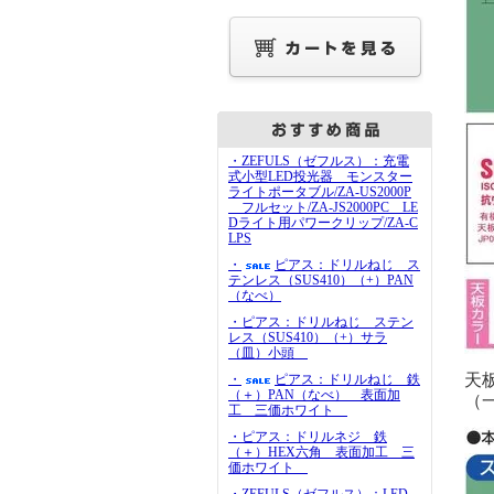
・ZEFULS（ゼフルス）：充電
式小型LED投光器 モンスター
ライトポータブル/ZA-US2000P
フルセット/ZA-JS2000PC LE
Dライト用パワークリップ/ZA-C
LPS
・
ピアス：ドリルねじ ス
テンレス（SUS410）（+）PAN
（なべ）
・ピアス：ドリルねじ ステン
レス（SUS410）（+）サラ
（皿）小頭
天
・
ピアス：ドリルねじ 鉄
（＋）PAN（なべ） 表面加
（
工 三価ホワイト
・ピアス：ドリルネジ 鉄
（＋）HEX六角 表面加工 三
価ホワイト