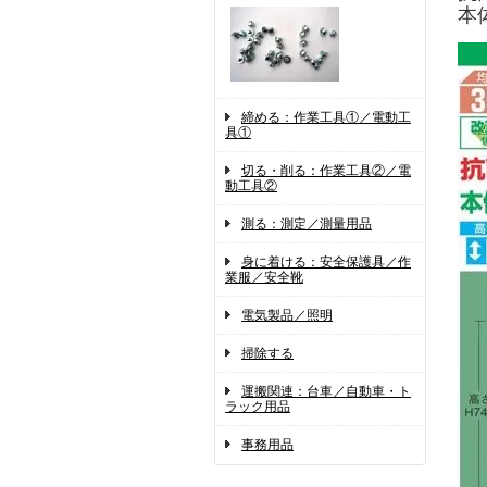
本
締める：作業工具①／電動工
具①
切る・削る：作業工具②／電
動工具②
測る：測定／測量用品
身に着ける：安全保護具／作
業服／安全靴
電気製品／照明
掃除する
運搬関連：台車／自動車・ト
ラック用品
事務用品