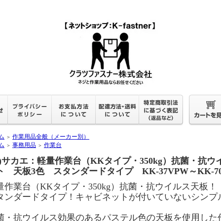
ム
作業用品全般（メーカー別）
＞
ム
事務用品
作業台
＞
＞
株)サカエ：軽量作業台（KKタイプ・350kg）抗菌・抗
ト 天板3色 スタンダードタイプ KK-37VPW～KK-70
量作業台（KKタイプ・350kg）抗菌・抗ウイルス天板！
タンダードタイプ！キャビネットが付いていないシンプ
菌・抗ウイルス効果のあるパステル色の天板を使用した