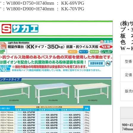
：W1800×D750×H740mm ： KK-69VPG
：W1800×D900×H740mm ： KK-70VPG
(株
プ・
板 
色 
W～K
型番
定価
販売
900×4
740m