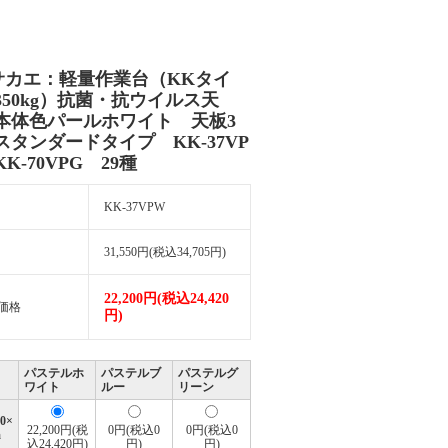
)サカエ：軽量作業台（KKタイ
350kg）抗菌・抗ウイルス天
本体色パールホワイト 天板3
スタンダードタイプ KK-37VP
K-70VPG 29種
KK-37VPW
31,550円(税込34,705円)
22,200円(税込24,420
価格
円)
パステルホ
パステルブ
パステルグ
ワイト
ルー
リーン
50×
22,200円(税
0円(税込0
0円(税込0
m
込24,420円)
円)
円)