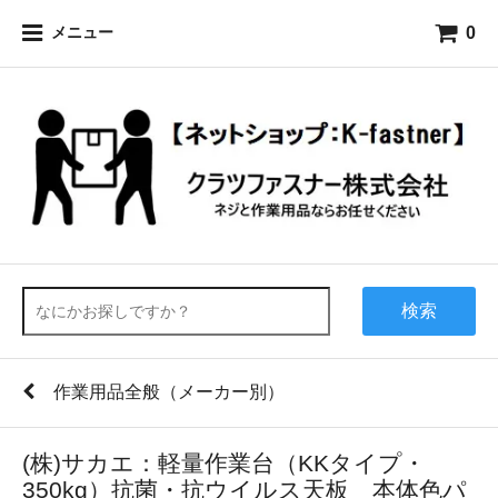
0
メニュー
検索
作業用品全般（メーカー別）
(株)サカエ：軽量作業台（KKタイプ・
350kg）抗菌・抗ウイルス天板 本体色パ