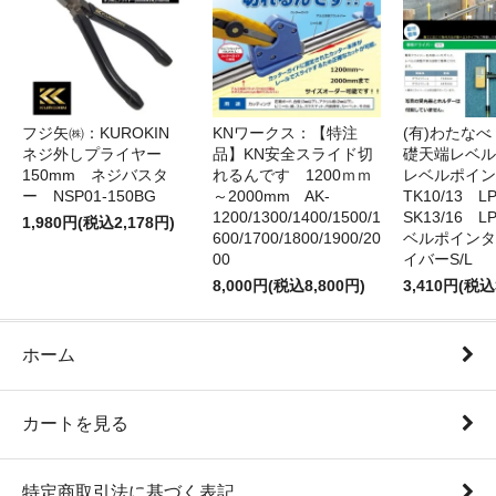
フジ矢㈱：KUROKIN
KNワークス：【特注
(有)わたな
ネジ外しプライヤー
品】KN安全スライド切
礎天端レベ
150mm ネジバスタ
れるんです 1200ｍｍ
レベルポイン
ー NSP01-150BG
～2000mm AK-
TK10/13 LP
1200/1300/1400/1500/1
SK13/16 L
1,980円(税込2,178円)
600/1700/1800/1900/20
ベルポインタ
00
イバーS/L
8,000円(税込8,800円)
3,410円(税込
ホーム
カートを見る
特定商取引法に基づく表記