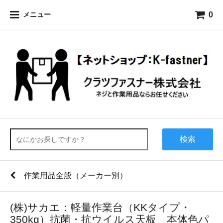
0
メニュー
検索
作業用品全般（メーカー別）
(株)サカエ：軽量作業台（KKタイプ・
350kg）抗菌・抗ウイルス天板 本体色パ