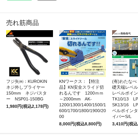
売れ筋商品
フジ矢㈱：KUROKIN
KNワークス：【特注
(有)わたな
ネジ外しプライヤー
品】KN安全スライド切
礎天端レベ
150mm ネジバスタ
れるんです 1200ｍｍ
レベルポイン
ー NSP01-150BG
～2000mm AK-
TK10/13 LP
1200/1300/1400/1500/1
SK13/16 L
1,980円(税込2,178円)
600/1700/1800/1900/20
ベルポインタ
00
イバーS/L
8,000円(税込8,800円)
3,410円(税込