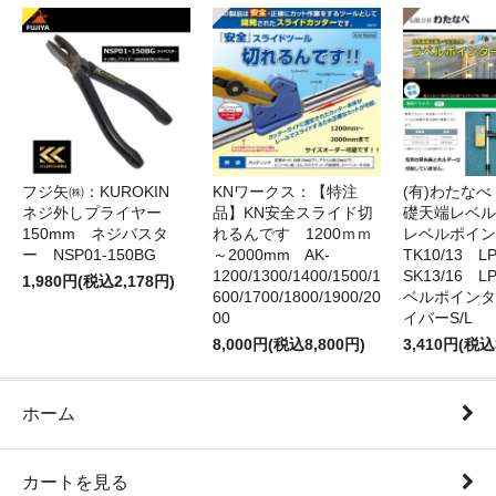
フジ矢㈱：KUROKIN
KNワークス：【特注
(有)わたな
ネジ外しプライヤー
品】KN安全スライド切
礎天端レベ
150mm ネジバスタ
れるんです 1200ｍｍ
レベルポイン
ー NSP01-150BG
～2000mm AK-
TK10/13 LP
1200/1300/1400/1500/1
SK13/16 L
1,980円(税込2,178円)
600/1700/1800/1900/20
ベルポインタ
00
イバーS/L
8,000円(税込8,800円)
3,410円(税込
ホーム
カートを見る