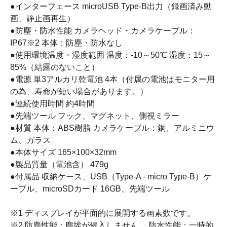
●インターフェース microUSB Type-B出力（録画済み動
画、静止画再生）
●防塵・防水性能 カメラヘッド・カメラケーブル：
IP67※2 本体：防塵・防水なし
●使用環境温度・湿度範囲 温度：-10～50℃ 湿度：15～
85%（結露のないこと）
●電源 単3アルカリ乾電池 4本（付属の電池はモニター用
の為、寿命が短い場合があります。）
●連続使用時間 約4時間
●先端ツール フック、マグネット、側視ミラー
●材質 本体：ABS樹脂 カメラケーブル：銅、アルミニウ
ム、ガラス
●本体サイズ 165×100×32mm
●製品質量（電池含） 479g
●付属品 収納ケース、USB（Type-A - micro Type-B）ケ
ーブル、microSDカード 16GB、先端ツール
※1 ディスプレイが平面的に展開する画素数です。
※2 防塵性能：塵埃が侵入しません。 防水性能：一時的