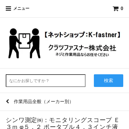
0
メニュー
検索
作業用品全般（メーカー別）
シンワ測定㈱：モニタリングスコープ Ｅ
３ｍ φ５．２ ポータブル４．３インチ液