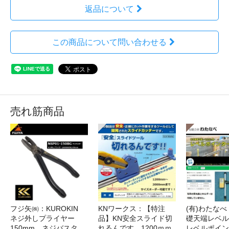
返品について
この商品について問い合わせる
売れ筋商品
フジ矢㈱：KUROKIN
KNワークス：【特注
(有)わたな
ネジ外しプライヤー
品】KN安全スライド切
礎天端レベ
150mm ネジバスタ
れるんです 1200ｍｍ
レベルポイン