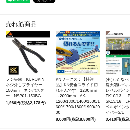
売れ筋商品
フジ矢㈱：KUROKIN
KNワークス：【特注
(有)わたな
ネジ外しプライヤー
品】KN安全スライド切
礎天端レベ
150mm ネジバスタ
れるんです 1200ｍｍ
レベルポイン
ー NSP01-150BG
～2000mm AK-
TK10/13 LP
1200/1300/1400/1500/1
SK13/16 L
1,980円(税込2,178円)
600/1700/1800/1900/20
ベルポインタ
00
イバーS/L
8,000円(税込8,800円)
3,410円(税込