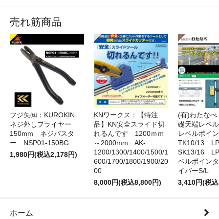
売れ筋商品
フジ矢㈱：KUROKIN
KNワークス：【特注
(有)わたな
ネジ外しプライヤー
品】KN安全スライド切
礎天端レベ
150mm ネジバスタ
れるんです 1200ｍｍ
レベルポイン
ー NSP01-150BG
～2000mm AK-
TK10/13 LP
1200/1300/1400/1500/1
SK13/16 L
1,980円(税込2,178円)
600/1700/1800/1900/20
ベルポインタ
00
イバーS/L
8,000円(税込8,800円)
3,410円(税込
ホーム