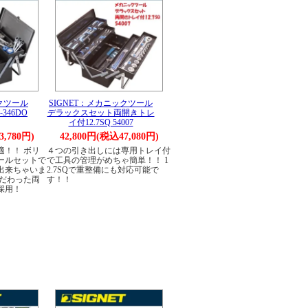
ックツール
SIGNET：メカニックツール
346DO
デラックスセット両開きトレ
イ付12.7SQ 54007
3,780円)
42,800円(税込47,080円)
適！！ ボリ
４つの引き出しには専用トレイ付
ールセットで
で工具の管理がめちゃ簡単！！ 1
出来ちゃいま
2.7SQで重整備にも対応可能で
こだわった両
す！！
採用！