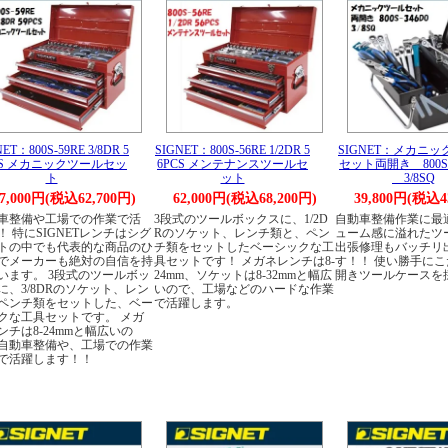
ET：800S-59RE 3/8DR 5
SIGNET：800S-56RE 1/2DR 5
SIGNET：メカニ
CS メカニックツールセッ
6PCS メンテナンスツールセ
セット両開き 800S-
ト
ット
3/8SQ
7,000円(税込62,700円)
62,000円(税込68,200円)
39,800円(税込4
車整備や工場での作業で活
3段式のツールボックスに、1/2D
自動車整備作業に最
！ 特にSIGNETレンチはシグ
Rのソケット、レンチ類と、ペン
ューム感に溢れたツ
トの中でも代表的な商品のひ
チ類をセットしたベーシックな工
出張修理もバッチリ
でメーカーも絶対の自信を持
具セットです！ メガネレンチは8-
す！！ 使い勝手に
います。 3段式のツールボッ
24mm、ソケットは8-32mmと幅広
開きツールケースを
に、3/8DRのソケット、レン
いので、工場などのハードな作業
ペンチ類をセットした、ベー
で活躍します。
クな工具セットです。 メガ
ンチは8-24mmと幅広いの
自動車整備や、工場での作業
で活躍します！！