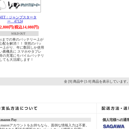
GNET：ジャンプスタータ
ー 47124
2,800円(税込14,080円)
SOLD OUT
00ccまでの車のバッテリー上が
心配を解消！！ 突然のバッ
ー上がり、年に数回しか使用
い農機具に スマホやタブレ
等の充電にモバイルバッテリ
しても大活躍します！
全 [9] 商品中 [1-9] 商品を表示しています
mazon Pay
個人宅様への通
Amazonアカウントをお持ちなら、面倒な情報入力は不要。