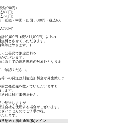
税込990円）
込880円）
込770円）
・近畿・中国・四国：600円（税込660
込770円）
10,000円（税込11,000円）以上の
料無料とさせていただきます。
離島等は除きます。）
しくは長尺で別途送料を
品がございます。
額に応じての送料無料の対象外となりま
てご確認ください。
島等への発送は別途追加料金が発生致しま
事前に発送先を教えていただけますと
致します。
品送付は対応出来ません。
便で配送しますが、
運送会社を使用する場合がございます。
ございませんのでご了承の程、
いたします。
常配送：福山通運(株)メイン