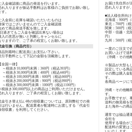
お届け先住所が
ご入金確認後に商品の発送を行います。
恐れ入りますが
恐れ入りますが振込手数料はお客様のご負担でお願い致し
ます。
■法人様住所向け
北海道：900円（
ご入金前に在庫を確認いただいたものは
東北：700円（税
確保ではございませんのでご入金確認後
関東：500円（税
改めて商品発送手配を致します。
中部・信越・北陸
7日過ぎてもご入金を確認出来ない場合は
円）
購入の意思が無いと判断しキャンセルに
九州：500円（税
なりますので、ご了承の程宜しくお願い致します。
代金引換（商品代引）
一度のご注文で合計
商品到着時に配送員にお支払い下さい。
お買い上げで送
代引手数料として下記の金額を頂戴致します。
（沖縄・その他
【全国一律】
※製品が大型も
・ ～税抜き10,000円未満：360円（税込393円）
設定している商
・ ～税抜き30,000円未満：400円（税込440円）
その際は購入金
・ ～税抜き100,000円未満：600円（税込660円）
す。
・ ～税抜き200,000円未満：900円（税込990円）
各商品ページに
・ ～税抜き300,000円未満：1000円（税込1100円）
※税抜き300,000円以上の商品はご利用いただけません。
沖縄・その他離
恐れ入りますが、ご了承の程宜しくお願い致します。
す。
お手数ですが、
代金引き替え払い時の領収書については、原則弊社での発
送料の御見積を
行は行いません。配送業者が配達時にお渡しする「代金引
また海外への商
換領収書」を利用してください。
通常では福山通運
会社を
使用する場合が
配送料の変更は
いいたします。