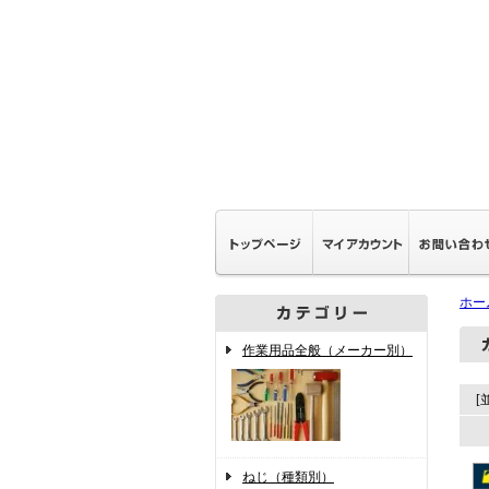
ホー
作業用品全般（メーカー別）
[
ねじ（種類別）