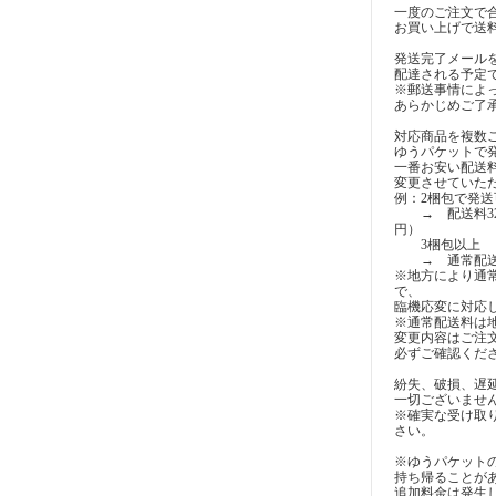
一度のご注文で合計
お買い上げで送
発送完了メール
配達される予定
※郵送事情によ
あらかじめご了
対応商品を複数
ゆうパケットで
一番お安い配送
変更させていた
例：2梱包で発送
→ 配送料320円
円）
3梱包以上
→ 通常配
※地方により通常
で、
臨機応変に対応
※通常配送料は
変更内容はご注
必ずご確認くだ
紛失、破損、遅
一切ございませ
※確実な受け取
さい。
※ゆうパケット
持ち帰ることが
追加料金は発生