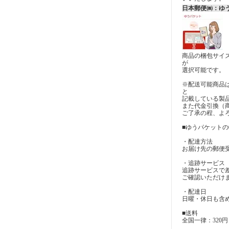
日本郵便㈱：ゆ
商品の梱包サイ
が
選択可能です。
※配送可能商品
と
記載している製
また代金引換（
ご了承の程、よ
■ゆうパケットの
・配達方法
お届け先の郵便
・追跡サービス
追跡サービスで
ご確認いただけ
・配達日
日曜・休日も含
■送料
全国一律：320円