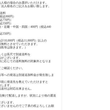
法人様の場合のみ選択いただけます。
、法人様名のご記入をお願い致します。
送料
税込990円）
込770円）
込550円）
・近畿・中国・四国：400円（税込440
込550円）
10,000円（税込11,000円）以上の
料無料とさせていただきます。
離島等は除きます。）
しくは長尺で別途送料を
品がございます。
額に応じての送料無料の対象外となりま
てご確認ください。
島等への発送は別途追加料金が発生致しま
事前に発送先を教えていただけますと
致します。
品送付は対応出来ません。
(株)で配送しますが、状況により他の運送
ございます。
ございませんのでご了承の程よろしくお願