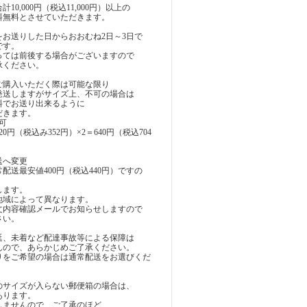
10,000円（税込11,000円）以上の
料無料とさせていただきます。
をお送りした日からおおむね2日～3日で
です。
っては前後する場合がございますので
承ください。
ご購入いただく際は可能な限り
発送しますがサイズ上、不可の場合は
料でお送り出来るように
だきます。
可
（税込み352円）×2＝640円（税込704
送へ変更
配送最安値400円（税込440円）ですの
します。
地域によって異なります。
文内容確認メールでお知らせしますので
さい。
延、未着など配達事故等による保障は
んので、あらかじめご了承ください。
りをご希望の場合は通常配送をお選びくだ
のサイズが入らない郵便箱の場合は、
あります。
しませんので、ご了承のほど