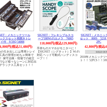
GNET：メカニックツール
SIGNET：フレキシブルスコ
SIGNET：メカニ
ックスセット両開きトレ
ープ180Wi-Fiカメラ 76005
セット 800S 521
イ付 9.5SQ 54006
2PC
118,000円(税込129,800円)
6,800円(税込51,480円)
42,800円(税込4
手持ちのスマホがモニターに！
のの引き出しには専用トレイ
【SIGNET（シグネット）】Wi-Fi
SOLD OU
工具の管理がめちゃ簡単で
対応 ヘッド可動式ハンディスコ
2018年メカニック
！ 保守点検・現場での組立
ープ！！
ト！！ 52PCS！！3/
行など様々なシーンに対応出
デラックス工具セット！！