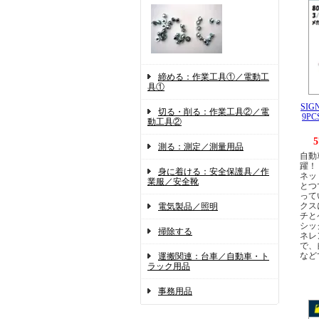
締める：作業工具①／電動工
具①
SIGN
切る・削る：作業工具②／電
9P
動工具②
5
測る：測定／測量用品
自動
躍！
身に着ける：安全保護具／作
ネッ
業服／安全靴
とつ
って
クス
電気製品／照明
チと
シッ
掃除する
ネレ
で、
など
運搬関連：台車／自動車・ト
ラック用品
事務用品