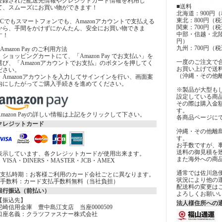
登録された配送先情報やクレジットカード情報を利用し
■送料
て、スムーズにお買い物ができます！
北海道：900円（
東北：800円（税
PCでもスマートフォンでも、Amazonアカウントで支払える
関東：700円（税
から、手間をかけずにかんたん、安全にお買い物できま
中部・信越・北陸
す！
円）
九州：700円（税
■Amazon Pay のご利用方法
・ショッピングカートにて、「Amazon Pay でお支払い」を
一度のご注文で合計
選び、「Amazonアカウントでお支払」のボタンを押してく
お買い上げで送
ださい。
（沖縄・その他
・Amazonアカウントを入力してサインインを行い、画面案
内にしたがってご購入手続きを進めてください。
※製品が大型も
設定している商
その際は購入金
す。
Amazon Payの詳しい情報は上記をクリックして下さい。
各商品ページに
クレジットカード
沖縄・その他離
す。
お手数ですが、
送料の御見積を
表示しています、各クレジットカードが使用出来ます。
また海外への商
・VISA・DINERS・MASTER・JCB・AMEX
通常では佐川急
■支払時期：お客様ご利用のカード会社ごとに異なります。
状況により他の
■手数料：カード支払手数料無料（当社負担）
配送料の変更は
銀行振込（前払い）
よろしくお願い
【振込先】
法人様住所への通
尼崎信用金庫 豊中島江支店 当座0000509
口座名義：クラツファスナー株式会社