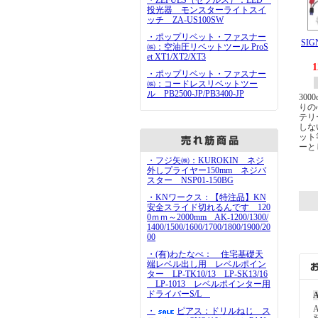
・ZEFULS（ゼフルス）：LED
投光器 モンスターライトスイ
ッチ ZA-US100SW
・ポップリベット・ファスナー
SI
㈱：空油圧リベットツール ProS
et XT1/XT2/XT3
1
・ポップリベット・ファスナー
㈱：コードレスリベットツー
ル PB2500-JP/PB3400-JP
30
りの
テリ
しな
ット
ーと
・フジ矢㈱：KUROKIN ネジ
外しプライヤー150mm ネジバ
スター NSP01-150BG
・KNワークス：【特注品】KN
安全スライド切れるんです 120
0ｍｍ～2000mm AK-1200/1300/
1400/1500/1600/1700/1800/1900/20
00
・(有)わたなべ： 住宅基礎天
端レベル出し用 レベルポイン
ター LP-TK10/13 LP-SK13/16
LP-1013 レベルポインター用
ドライバーS/L
A
・
ピアス：ドリルねじ ス