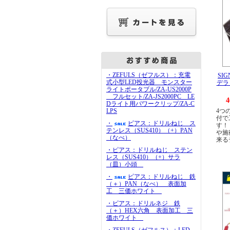
・ZEFULS（ゼフルス）：充電
SI
式小型LED投光器 モンスター
デラ
ライトポータブル/ZA-US2000P
フルセット/ZA-JS2000PC LE
4
Dライト用パワークリップ/ZA-C
LPS
4つ
付で
・
ピアス：ドリルねじ ス
す！
テンレス（SUS410）（+）PAN
や施
（なべ）
来る
・ピアス：ドリルねじ ステン
レス（SUS410）（+）サラ
（皿）小頭
・
ピアス：ドリルねじ 鉄
（＋）PAN（なべ） 表面加
工 三価ホワイト
・ピアス：ドリルネジ 鉄
（＋）HEX六角 表面加工 三
価ホワイト