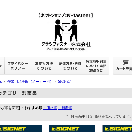
ム
作業用品全般（メーカー別）
SIGNET
＞
＞
並び順を変更]
・おすすめ順
・価格順
・新着順
全 [9] 商品中 [1-9] 商品を表示しています