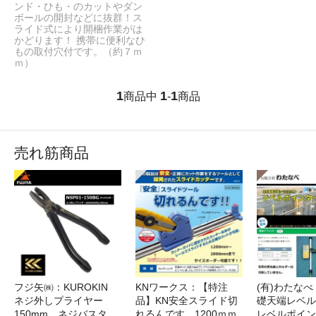
ンド・ひも・のカットやダン
ボールの開封などに抜群！ス
ライド式により開梱作業がは
かどります！ 携帯に便利なひ
もの取付穴付です。（約７ｍ
ｍ）
1
1
1
商品中
-
商品
売れ筋商品
フジ矢㈱：KUROKIN
KNワークス：【特注
(有)わたな
ネジ外しプライヤー
品】KN安全スライド切
礎天端レベ
150mm ネジバスタ
れるんです 1200ｍｍ
レベルポイン