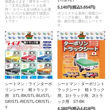
1T/SH-2T
強度あります！厚手ターポリ
ン！丈夫な真鍮ハトメを使
5,140円(税込5,654円)
用！ カラーも全14色からお選
びいただける個性的で強度の
ポリエステル基布に樹脂コー
あるターポリントラックシー
ティングを施し、耐水・耐
トです！
候・耐久性に優れたシートで
す。
シートマン：ラインターポ
シートマン：ターポリント
リンシート 軽トラック
ラックシート 軽トラック
用 STL-BK/STL-BU/STL-
用、1tトラック用、2tトラ
GR/STL-RE/STL-OR/STL-
ック用 ST-BK
Y
4,380円(税込4,818円)