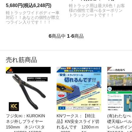
5,680円(税込6,248円)
軽トラック用は最大6色！お客
様の個性で選べるターポリン
軽トラックワイドボディー車
トラックシートです！！
対応！！あなとの個性が際立
つライン入りです！！！
6
1
6
商品中
-
商品
売れ筋商品
フジ矢㈱：KUROKIN
KNワークス：【特注
(有)わたな
ネジ外しプライヤー
品】KN安全スライド切
礎天端レベ
150mm ネジバスタ
れるんです 1200ｍｍ
レベルポイン