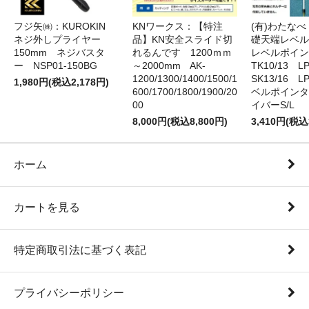
フジ矢㈱：KUROKIN
KNワークス：【特注
(有)わたな
ネジ外しプライヤー
品】KN安全スライド切
礎天端レベ
150mm ネジバスタ
れるんです 1200ｍｍ
レベルポイン
ー NSP01-150BG
～2000mm AK-
TK10/13 LP
1200/1300/1400/1500/1
SK13/16 L
1,980円(税込2,178円)
600/1700/1800/1900/20
ベルポインタ
00
イバーS/L
8,000円(税込8,800円)
3,410円(税込
ホーム
カートを見る
特定商取引法に基づく表記
プライバシーポリシー